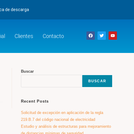
eca de descarga
al
Clientes
Contacto
Buscar
BUSCAR
Recent Posts
Solicitud de excepción en aplicación de la regla
219.B.7 del código nacional de electricidad
Estudio y análisis de estructuras para mejoramiento
de distancias mínimas de seguridad