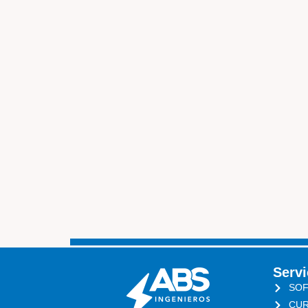
Servi
SOF
CUR