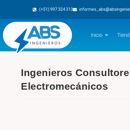
(+51) 997 324 313
informes_abs@absingenie
Inicio
Tiend
Ingenieros Consultore
Electromecánicos