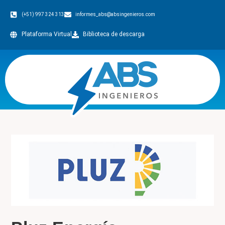
(+51) 997 324 313
informes_abs@absingenieros.com
Plataforma Virtual
Biblioteca de descarga