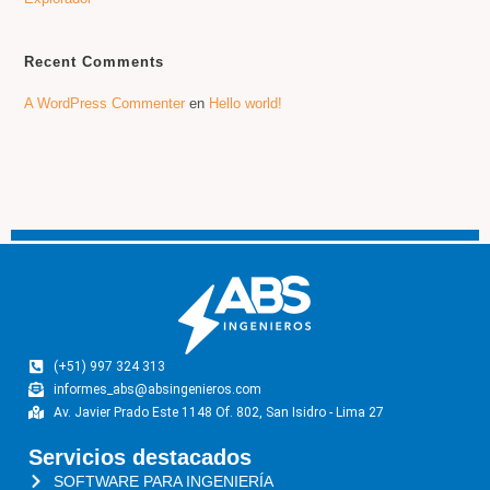
Recent Comments
A WordPress Commenter
en
Hello world!
(+51) 997 324 313
informes_abs@absingenieros.com
Av. Javier Prado Este 1148 Of. 802, San Isidro - Lima 27
Servicios destacados
SOFTWARE PARA INGENIERÍA